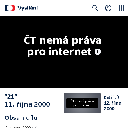
Close
Search
ČT nemá práva 
pro internet
"21"
Další díl
ČT nemá práva
11. října 2000
12. října
pro internet
2000
Obsah dílu
Vyrobeno
2000