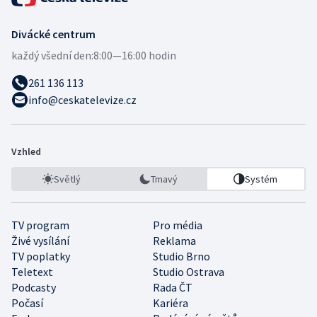
Divácké centrum
každý všední den:
8:00—16:00 hodin
261 136 113
info@ceskatelevize.cz
Vzhled
Světlý
Tmavý
Systém
TV program
Pro média
Živé vysílání
Reklama
TV poplatky
Studio Brno
Teletext
Studio Ostrava
Podcasty
Rada ČT
Počasí
Kariéra