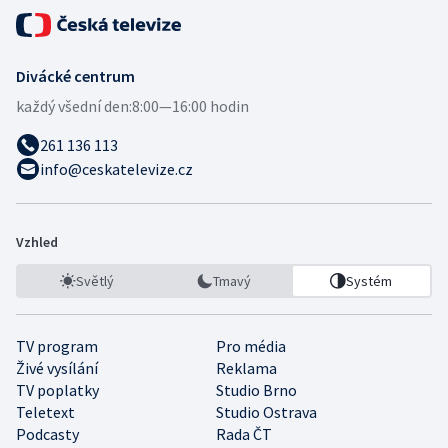
Divácké centrum
každý všední den:
8:00—16:00 hodin
261 136 113
info@ceskatelevize.cz
Vzhled
Světlý
Tmavý
Systém
TV program
Pro média
Živé vysílání
Reklama
TV poplatky
Studio Brno
Teletext
Studio Ostrava
Podcasty
Rada ČT