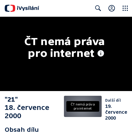
Close
Search
ČT nemá práva 
pro internet
"21"
Další díl
ČT nemá práva
18. července
19.
pro internet
července
2000
2000
Obsah dílu