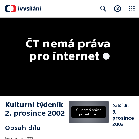
Close
Search
ČT nemá práva 
pro internet
Kulturní týdeník
Další díl
ČT nemá práva
2. prosince 2002
9.
pro internet
prosince
2002
Obsah dílu
Vyrobeno
2002