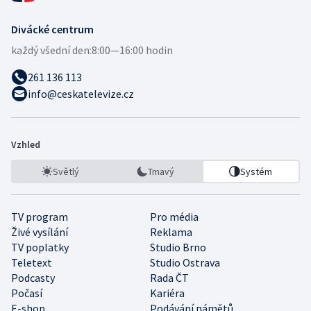
Divácké centrum
každý všední den:
8:00—16:00 hodin
261 136 113
info@ceskatelevize.cz
Vzhled
Světlý
Tmavý
Systém
TV program
Pro média
Živé vysílání
Reklama
TV poplatky
Studio Brno
Teletext
Studio Ostrava
Podcasty
Rada ČT
Počasí
Kariéra
E-shop
Podávání námětů