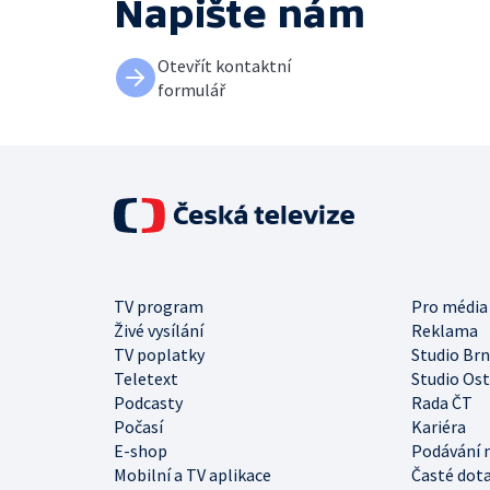
Napište nám
Otevřít kontaktní
formulář
TV program
Pro média
Živé vysílání
Reklama
TV poplatky
Studio Br
Teletext
Studio Os
Podcasty
Rada ČT
Počasí
Kariéra
E-shop
Podávání 
Mobilní a TV aplikace
Časté dot