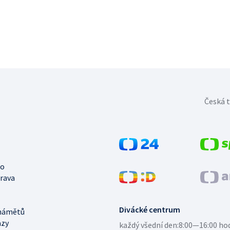
Česká t
no
trava
Divácké centrum
námětů
azy
každý všední den:
8:00—16:00 ho