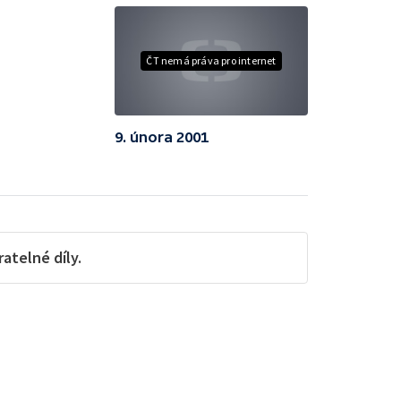
ČT nemá práva pro internet
9. února 2001
telné díly.