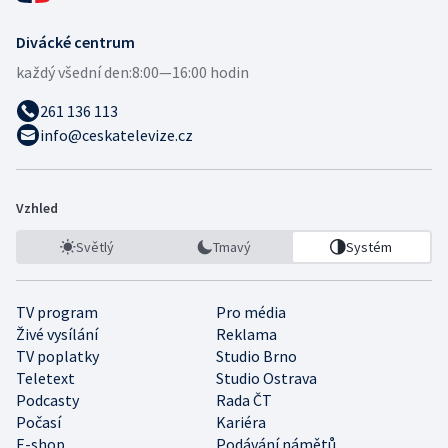
Divácké centrum
každý všední den:
8:00—16:00 hodin
261 136 113
info@ceskatelevize.cz
Vzhled
Světlý
Tmavý
Systém
TV program
Pro média
Živé vysílání
Reklama
TV poplatky
Studio Brno
Teletext
Studio Ostrava
Podcasty
Rada ČT
Počasí
Kariéra
E-shop
Podávání námětů