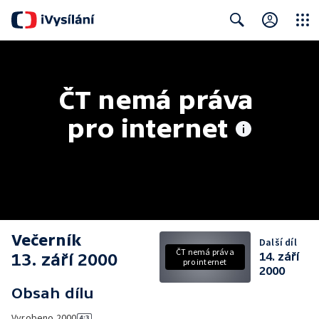
Close
Search
ČT nemá práva 
pro internet
Večerník
Další díl
ČT nemá práva
13. září 2000
14. září
pro internet
2000
Obsah dílu
Vyrobeno
2000