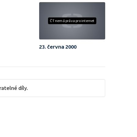
ČT nemá práva pro internet
23. června 2000
telné díly.