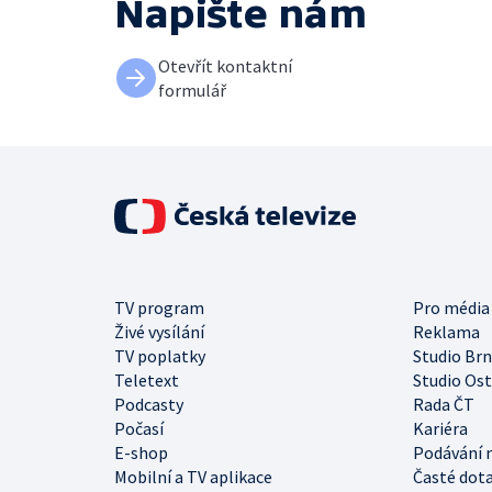
Napište nám
Otevřít kontaktní
formulář
TV program
Pro média
Živé vysílání
Reklama
TV poplatky
Studio Br
Teletext
Studio Os
Podcasty
Rada ČT
Počasí
Kariéra
E-shop
Podávání 
Mobilní a TV aplikace
Časté dot