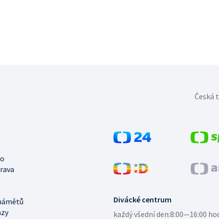
Česká t
no
trava
Divácké centrum
námětů
azy
každý všední den:
8:00—16:00 ho