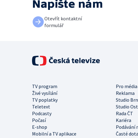
Napište nám
Otevřít kontaktní
formulář
TV program
Pro média
Živé vysílání
Reklama
TV poplatky
Studio Br
Teletext
Studio Os
Podcasty
Rada ČT
Počasí
Kariéra
E-shop
Podávání 
Mobilní a TV aplikace
Časté dot