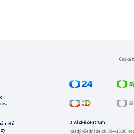
Česká t
no
trava
Divácké centrum
námětů
azy
každý všední den:
8:00—16:00 ho