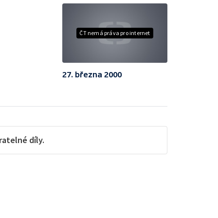
ČT nemá práva pro internet
27. března 2000
telné díly.