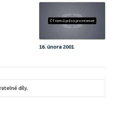
ČT nemá práva pro internet
16. února 2001
telné díly.