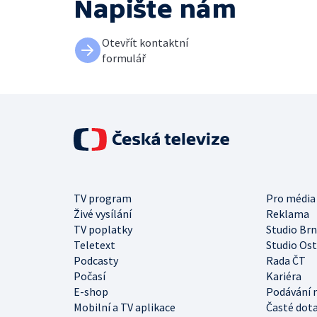
Napište nám
Otevřít kontaktní
formulář
TV program
Pro média
Živé vysílání
Reklama
TV poplatky
Studio Br
Teletext
Studio Os
Podcasty
Rada ČT
Počasí
Kariéra
E-shop
Podávání 
Mobilní a TV aplikace
Časté dot