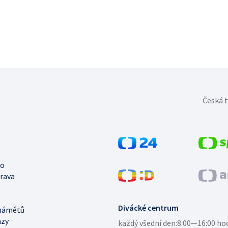
Česká t
no
trava
Divácké centrum
námětů
azy
každý všední den:
8:00—16:00 ho