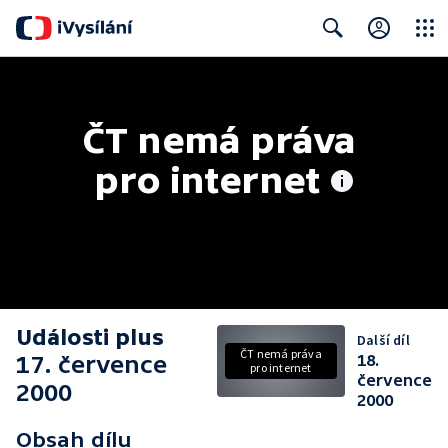
Close
Search
ČT nemá práva 
pro internet
Události plus
Další díl
ČT nemá práva
17. července
18.
pro internet
července
2000
2000
Obsah dílu