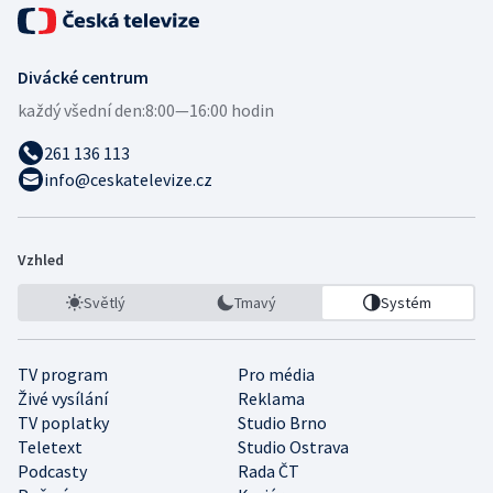
Divácké centrum
každý všední den:
8:00—16:00 hodin
261 136 113
info@ceskatelevize.cz
Vzhled
Světlý
Tmavý
Systém
TV program
Pro média
Živé vysílání
Reklama
TV poplatky
Studio Brno
Teletext
Studio Ostrava
Podcasty
Rada ČT