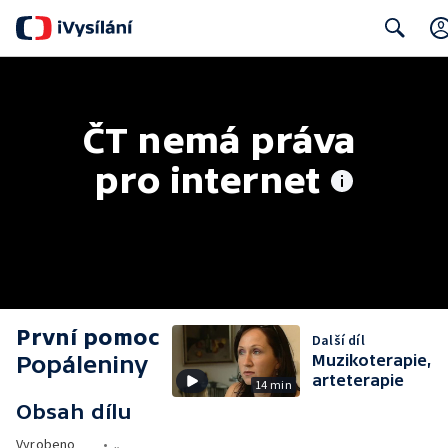
Search
ČT nemá práva 
pro internet
První pomoc
Další díl
Popáleniny
Muzikoterapie,
arteterapie
14 min
Obsah dílu
Vyrobeno
•