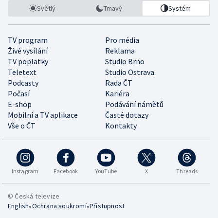
Světlý
Tmavý
Systém
TV program
Pro média
Živé vysílání
Reklama
TV poplatky
Studio Brno
Teletext
Studio Ostrava
Podcasty
Rada ČT
Počasí
Kariéra
E-shop
Podávání námětů
Mobilní a TV aplikace
Časté dotazy
Vše o ČT
Kontakty
Instagram
Facebook
YouTube
X
Threads
© Česká televize
•
•
English
Ochrana soukromí
Přístupnost