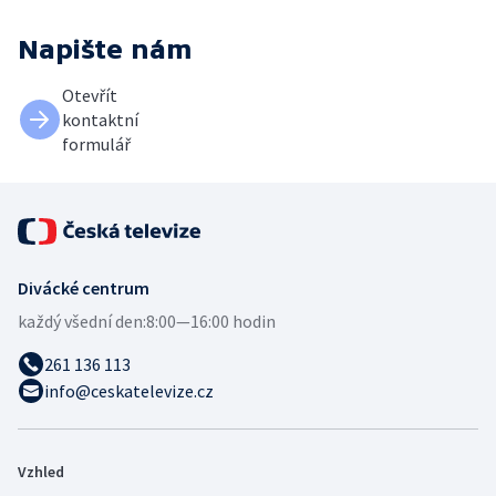
Napište nám
Otevřít
kontaktní
formulář
Divácké centrum
každý všední den:
8:00—16:00 hodin
261 136 113
info@ceskatelevize.cz
Vzhled