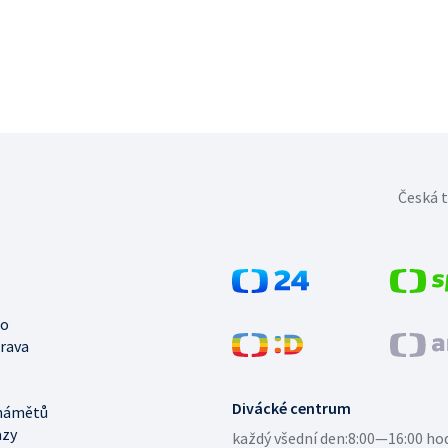
Česká t
no
trava
Divácké centrum
námětů
azy
každý všední den:
8:00—16:00 ho