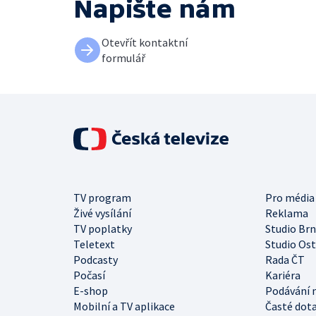
Napište nám
Otevřít kontaktní
formulář
TV program
Pro média
Živé vysílání
Reklama
TV poplatky
Studio Br
Teletext
Studio Os
Podcasty
Rada ČT
Počasí
Kariéra
E-shop
Podávání 
Mobilní a TV aplikace
Časté dot