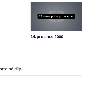
ČT nemá práva pro internet
14. prosince 2000
telné díly.