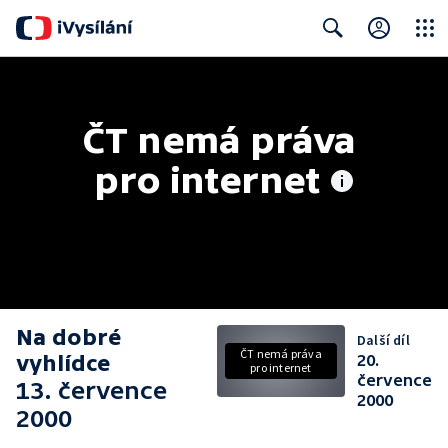
Close
Search
ČT nemá práva 
pro internet
Na dobré
Další díl
ČT nemá práva
vyhlídce
20.
pro internet
července
13. července
2000
2000