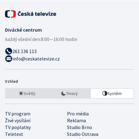
Divácké centrum
každý všední den:
8:00—16:00 hodin
261 136 113
info@ceskatelevize.cz
Vzhled
Světlý
Tmavý
Systém
TV program
Pro média
Živé vysílání
Reklama
TV poplatky
Studio Brno
Teletext
Studio Ostrava