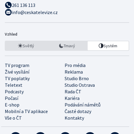
261 136 113
info@ceskatelevize.cz
Vzhled
Světlý
Tmavý
Systém
TV program
Pro média
Živé vysílání
Reklama
TV poplatky
Studio Brno
Teletext
Studio Ostrava
Podcasty
Rada ČT
Počasí
Kariéra
E-shop
Podávání námětů
Mobilní a TV aplikace
Časté dotazy
Vše o ČT
Kontakty