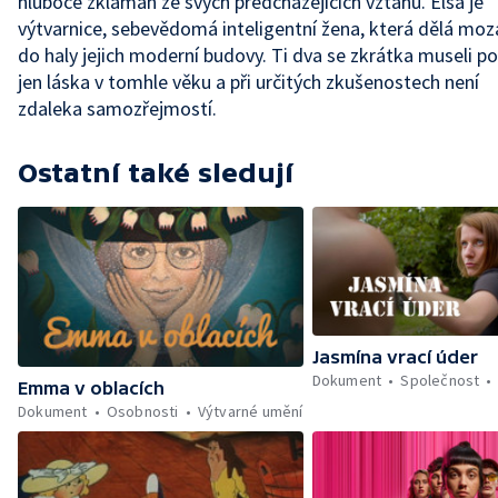
hluboce zklamán ze svých předcházejících vztahů. Elsa je
výtvarnice, sebevědomá inteligentní žena, která dělá moz
do haly jejich moderní budovy. Ti dva se zkrátka museli po
jen láska v tomhle věku a při určitých zkušenostech není
zdaleka samozřejmostí.
Ostatní také sledují
Jasmína vrací úder
Dokument
Společnost
Emma v oblacích
Dokument
Osobnosti
Výtvarné umění