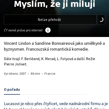
Myslím, že ji miluji
Nelze přehrát
ČT nemá práva pro internet
Vincent Lindon a Sandrine Bonnaireová jako umělkyně a
byznysmen. Francouzská romantická komedie.
Dále hrají: F. Berléand, K. Merad, L. Folyová a další. Režie
Pierre Jolivet.
Vyrobeno
2007
•
86 min
•
Francie
O pořadu
Lucasovi je něco přes čtyřicet, vede nadnárodní firmu a je