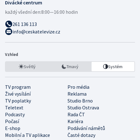
Divácké centrum
každý všední den:
8:00—16:00 hodin
261 136 113
info@ceskatelevize.cz
Vzhled
Světlý
Tmavý
Systém
TV program
Pro média
Živé vysílání
Reklama
TV poplatky
Studio Brno
Teletext
Studio Ostrava
Podcasty
Rada ČT
Počasí
Kariéra
E-shop
Podávání námětů
Mobilní a TV aplikace
Časté dotazy