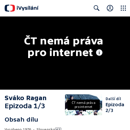
Close
Search
ČT nemá práva 
pro internet
Sváko Ragan
Další díl
ČT nemá práva
Epizoda 1/3
Epizoda
pro internet
2/3
Obsah dílu
Vyrobeno
1976
•
Slovensko