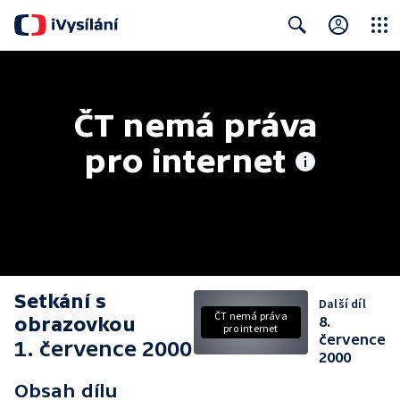
Close
Search
ČT nemá práva 
pro internet
Setkání s
Další díl
ČT nemá práva
obrazovkou
8.
pro internet
července
1. července 2000
2000
Obsah dílu