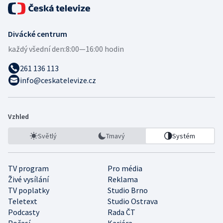
Divácké centrum
každý všední den:
8:00—16:00 hodin
261 136 113
info@ceskatelevize.cz
Vzhled
Světlý
Tmavý
Systém
TV program
Pro média
Živé vysílání
Reklama
TV poplatky
Studio Brno
Teletext
Studio Ostrava
Podcasty
Rada ČT