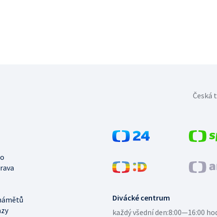
Česká t
no
trava
Divácké centrum
námětů
azy
každý všední den:
8:00—16:00 ho