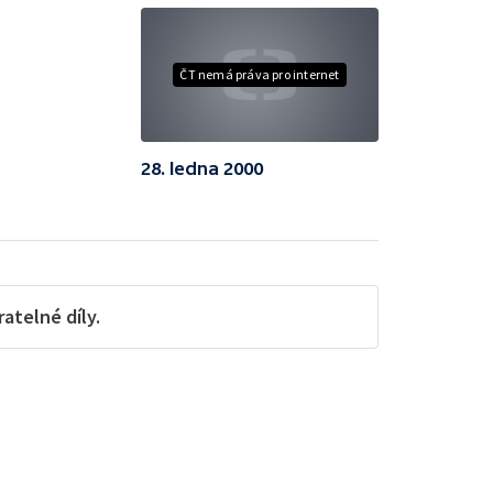
ČT nemá práva pro internet
28. ledna 2000
telné díly.