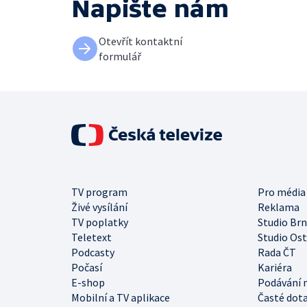
Napište nám
Otevřít kontaktní
formulář
TV program
Pro média
Živé vysílání
Reklama
TV poplatky
Studio Br
Teletext
Studio Os
Podcasty
Rada ČT
Počasí
Kariéra
E-shop
Podávání 
Mobilní a TV aplikace
Časté dot