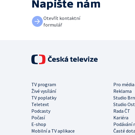
Napište nám
Otevřít kontaktní
formulář
TV program
Pro média
Živé vysílání
Reklama
TV poplatky
Studio Br
Teletext
Studio Os
Podcasty
Rada ČT
Počasí
Kariéra
E-shop
Podávání 
Mobilní a TV aplikace
Časté dot