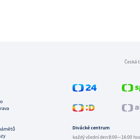
Česká t
no
trava
Divácké centrum
námětů
azy
každý všední den:
8:00—16:00 ho