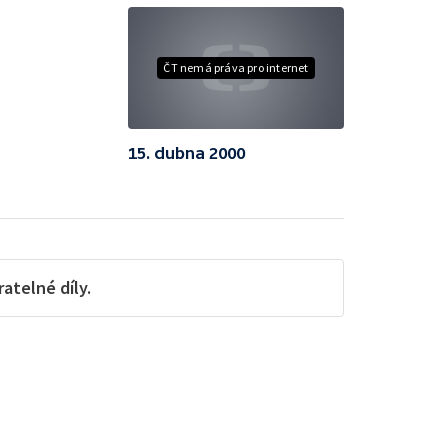
ČT nemá práva pro internet
15. dubna 2000
telné díly.