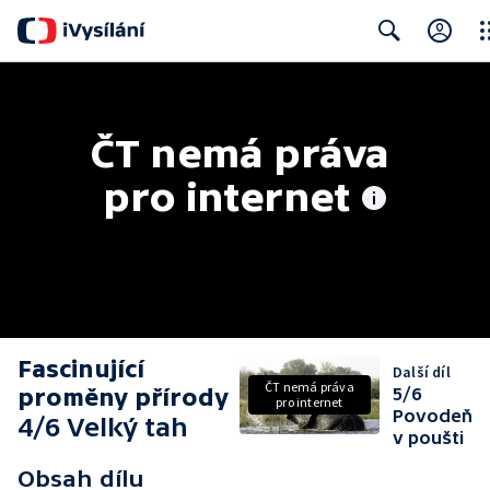
Clo
Search
ČT nemá práva 
pro internet
Fascinující
Další díl
ČT nemá práva
proměny přírody
5/6
pro internet
Povodeň
4/6 Velký tah
v poušti
Obsah dílu