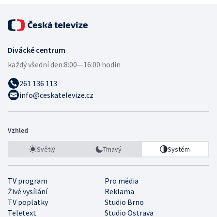
Divácké centrum
každý všední den:
8:00—16:00 hodin
261 136 113
info@ceskatelevize.cz
Vzhled
Světlý
Tmavý
Systém
TV program
Pro média
Živé vysílání
Reklama
TV poplatky
Studio Brno
Teletext
Studio Ostrava