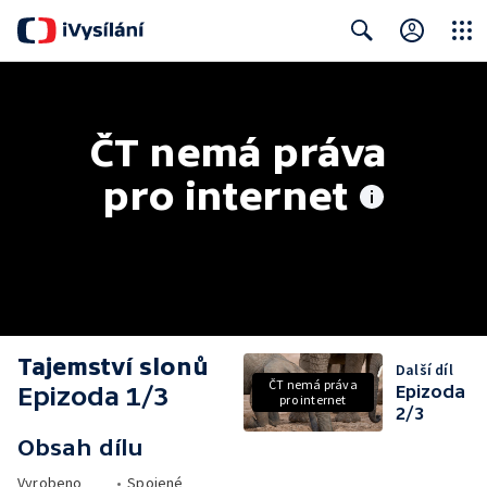
Close
Search
ČT nemá práva 
pro internet
Tajemství slonů
Další díl
ČT nemá práva
Epizoda 1/3
Epizoda
pro internet
2/3
Obsah dílu
Vyrobeno
•
Spojené