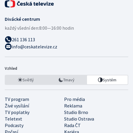
Divácké centrum
každý všední den:
8:00—16:00 hodin
261 136 113
info@ceskatelevize.cz
Vzhled
Světlý
Tmavý
Systém
TV program
Pro média
Živé vysílání
Reklama
TV poplatky
Studio Brno
Teletext
Studio Ostrava
Podcasty
Rada ČT
Počasí
Kariéra