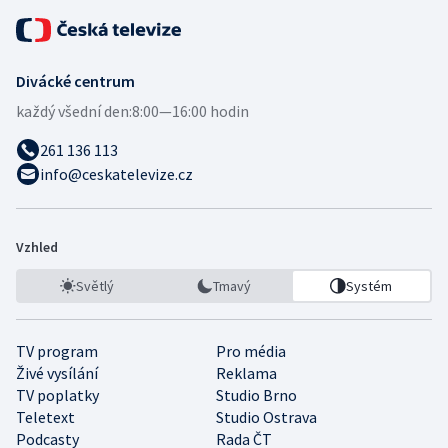
Divácké centrum
každý všední den:
8:00—16:00 hodin
261 136 113
info@ceskatelevize.cz
Vzhled
Světlý
Tmavý
Systém
TV program
Pro média
Živé vysílání
Reklama
TV poplatky
Studio Brno
Teletext
Studio Ostrava
Podcasty
Rada ČT