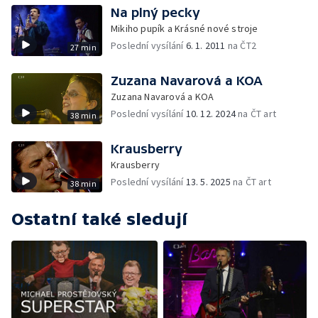
Na plný pecky
Mikiho pupík a Krásné nové stroje
Poslední vysílání
6. 1. 2011
na ČT2
27 min
Zuzana Navarová a KOA
Zuzana Navarová a KOA
Poslední vysílání
10. 12. 2024
na ČT art
38 min
Krausberry
Krausberry
Poslední vysílání
13. 5. 2025
na ČT art
38 min
Ostatní také sledují