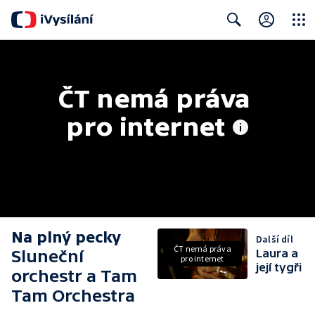
Close
Search
ČT nemá práva 
pro internet
Na plný pecky
Další díl
ČT nemá práva
Sluneční
Laura a
pro internet
její tygři
orchestr a Tam
Tam Orchestra