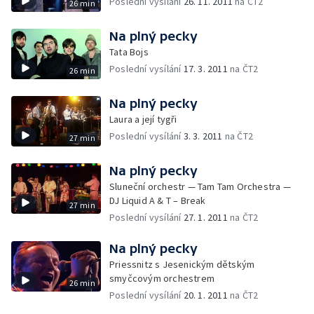
Poslední vysílání
26. 11. 2011
na ČT2
26 min
Na plný pecky
Tata Bojs
Poslední vysílání
17. 3. 2011
na ČT2
26 min
Na plný pecky
Laura a její tygři
Poslední vysílání
3. 3. 2011
na ČT2
27 min
Na plný pecky
Sluneční orchestr — Tam Tam Orchestra —
DJ Liquid A & T – Break
27 min
Poslední vysílání
27. 1. 2011
na ČT2
Na plný pecky
Priessnitz s Jesenickým dětským
smyčcovým orchestrem
26 min
Poslední vysílání
20. 1. 2011
na ČT2