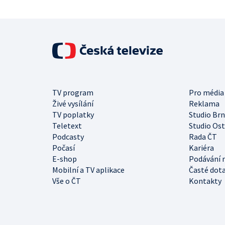
TV program
Pro média
Živé vysílání
Reklama
TV poplatky
Studio Br
Teletext
Studio Os
Podcasty
Rada ČT
Počasí
Kariéra
E-shop
Podávání 
Mobilní a TV aplikace
Časté dot
Vše o ČT
Kontakty