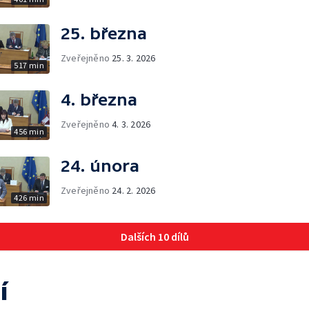
25. března
Zveřejněno
25. 3. 2026
517 min
4. března
Zveřejněno
4. 3. 2026
456 min
24. února
Zveřejněno
24. 2. 2026
426 min
Dalších 10 dílů
í