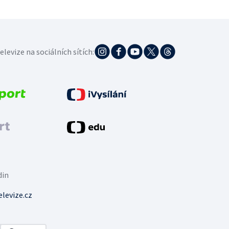
elevize na sociálních sítích:
din
levize.cz