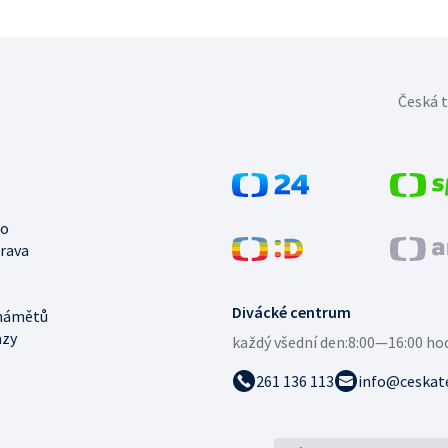
Česká t
no
trava
Divácké centrum
námětů
azy
každý všední den:
8:00—16:00 ho
261 136 113
info@ceskate