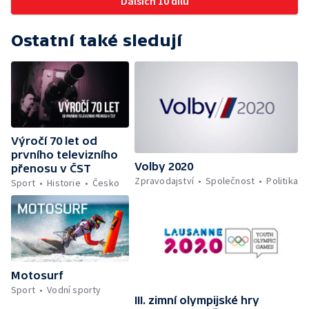
Dalších 10 dílů
Ostatní také sledují
Výročí 70 let od
prvního televizního
Volby 2020
přenosu v ČST
Zpravodajství
Společnost
Politika
Sport
Historie
Česko
Motosurf
Sport
Vodní sporty
III. zimní olympijské hry