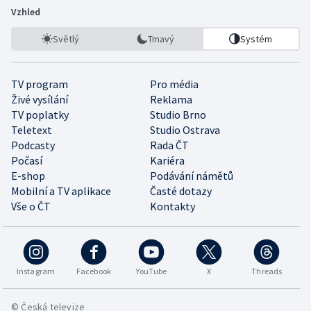
Vzhled
Světlý
Tmavý
Systém
TV program
Pro média
Živé vysílání
Reklama
TV poplatky
Studio Brno
Teletext
Studio Ostrava
Podcasty
Rada ČT
Počasí
Kariéra
E-shop
Podávání námětů
Mobilní a TV aplikace
Časté dotazy
Vše o ČT
Kontakty
Instagram
Facebook
YouTube
X
Threads
© Česká televize