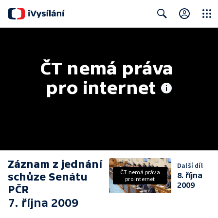
Close
Search
ČT nemá práva 
pro internet
Záznam z jednání
Další díl
ČT nemá práva
schůze Senátu
8. října
pro internet
2009
PČR
7. října 2009