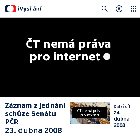
Close
Search
ČT nemá práva 
pro internet
Záznam z jednání
Další díl
ČT nemá práva
schůze Senátu
24.
pro internet
dubna
PČR
2008
23. dubna 2008