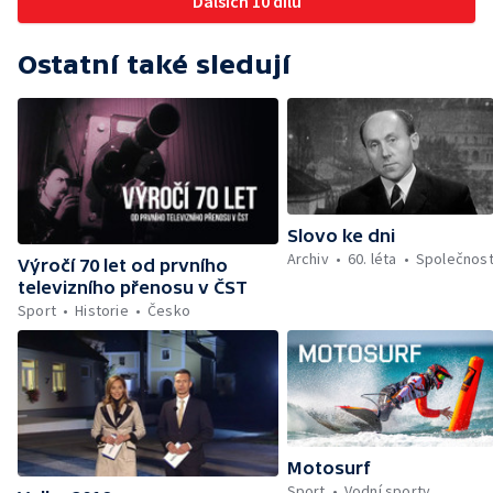
Dalších 10 dílů
Ostatní také sledují
Slovo ke dni
Archiv
60. léta
Společnos
Výročí 70 let od prvního
televizního přenosu v ČST
Sport
Historie
Česko
Motosurf
Sport
Vodní sporty