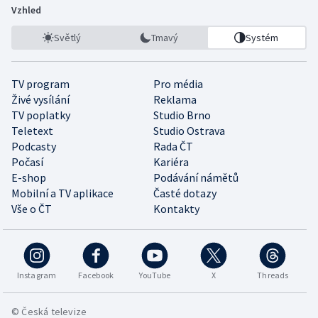
Vzhled
Světlý
Tmavý
Systém
TV program
Pro média
Živé vysílání
Reklama
TV poplatky
Studio Brno
Teletext
Studio Ostrava
Podcasty
Rada ČT
Počasí
Kariéra
E-shop
Podávání námětů
Mobilní a TV aplikace
Časté dotazy
Vše o ČT
Kontakty
Instagram
Facebook
YouTube
X
Threads
© Česká televize