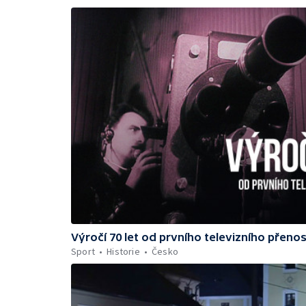
Výročí 70 let od prvního televizního přeno
Sport
Historie
Česko