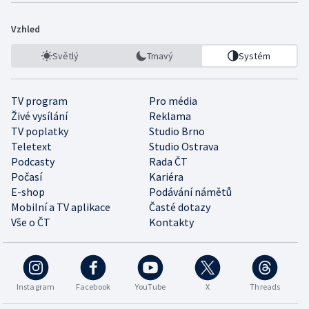
Vzhled
Světlý
Tmavý
Systém
TV program
Pro média
Živé vysílání
Reklama
TV poplatky
Studio Brno
Teletext
Studio Ostrava
Podcasty
Rada ČT
Počasí
Kariéra
E-shop
Podávání námětů
Mobilní a TV aplikace
Časté dotazy
Vše o ČT
Kontakty
Instagram
Facebook
YouTube
X
Threads