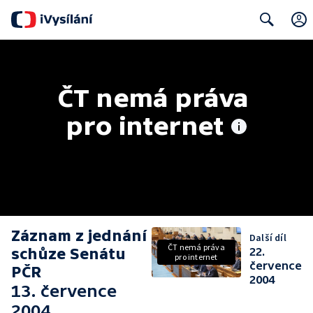
Search
ČT nemá práva 
pro internet
Záznam z jednání
Další díl
ČT nemá práva
schůze Senátu
22.
pro internet
července
PČR
2004
13. července
2004