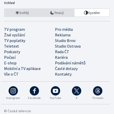
Vzhled
Světlý
Tmavý
Systém
TV program
Pro média
Živé vysílání
Reklama
TV poplatky
Studio Brno
Teletext
Studio Ostrava
Podcasty
Rada ČT
Počasí
Kariéra
E-shop
Podávání námětů
Mobilní a TV aplikace
Časté dotazy
Vše o ČT
Kontakty
Instagram
Facebook
YouTube
X
Threads
© Česká televize