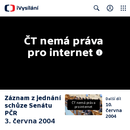
Close
Search
ČT nemá práva 
pro internet
Záznam z jednání
Další díl
ČT nemá práva
schůze Senátu
10.
pro internet
června
PČR
2004
3. června 2004