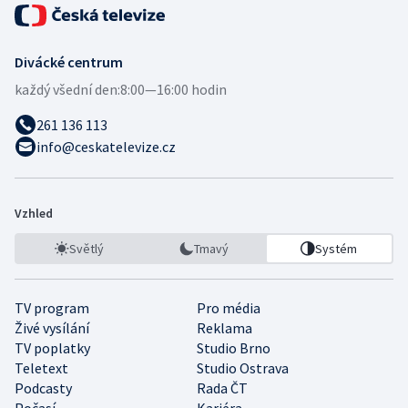
Divácké centrum
každý všední den:
8:00—16:00 hodin
261 136 113
info@ceskatelevize.cz
Vzhled
Světlý
Tmavý
Systém
TV program
Pro média
Živé vysílání
Reklama
TV poplatky
Studio Brno
Teletext
Studio Ostrava
Podcasty
Rada ČT