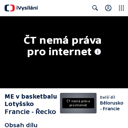
Close
Search
ČT nemá práva 
pro internet
ME v basketbalu
Další díl
ČT nemá práva
Lotyšsko
Bělorusko
pro internet
- Francie
Francie - Řecko
Obsah dílu