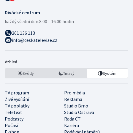
Divácké centrum
každý všední den:
8:00—16:00 hodin
261 136 113
info@ceskatelevize.cz
Vzhled
Světlý
Tmavý
Systém
TV program
Pro média
Živé vysílání
Reklama
TV poplatky
Studio Brno
Teletext
Studio Ostrava
Podcasty
Rada ČT
Počasí
Kariéra
E-shop
Podávání námětů