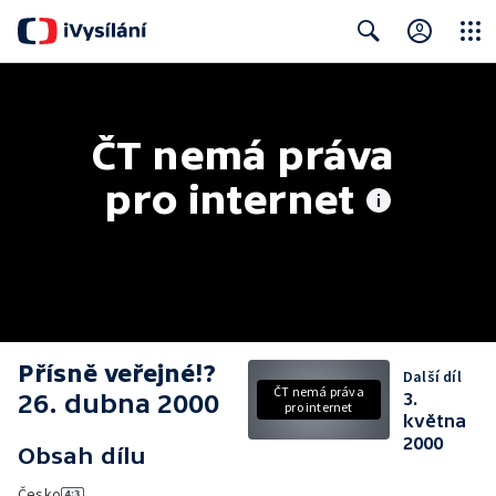
Close
Search
ČT nemá práva 
pro internet
Přísně veřejné!?
Další díl
ČT nemá práva
26. dubna 2000
3.
pro internet
května
2000
Obsah dílu
Česko