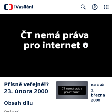
Close
Search
ČT nemá práva 
pro internet
Přísně veřejné!?
Další díl
ČT nemá práva
23. února 2000
1.
pro internet
března
2000
Obsah dílu
Česko