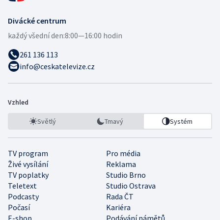
Divácké centrum
každý všední den:
8:00—16:00 hodin
261 136 113
info@ceskatelevize.cz
Vzhled
Světlý
Tmavý
Systém
TV program
Pro média
Živé vysílání
Reklama
TV poplatky
Studio Brno
Teletext
Studio Ostrava
Podcasty
Rada ČT
Počasí
Kariéra
E-shop
Podávání námětů