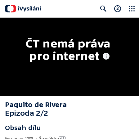
Close
Search
ČT nemá práva 
pro internet
Paquito de Rivera
Epizoda 2/2
Obsah dílu
Vyrobeno
2008
•
Španělsko