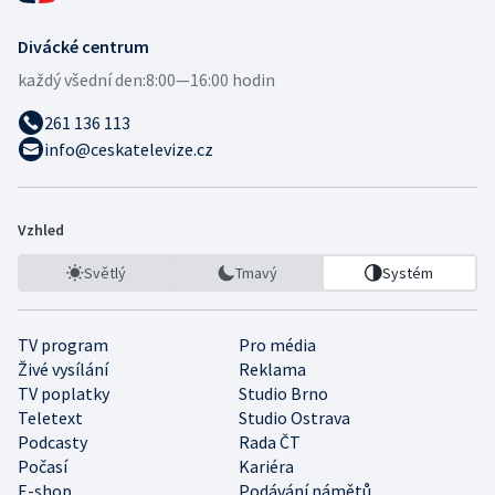
Divácké centrum
každý všední den:
8:00—16:00 hodin
261 136 113
info@ceskatelevize.cz
Vzhled
Světlý
Tmavý
Systém
TV program
Pro média
Živé vysílání
Reklama
TV poplatky
Studio Brno
Teletext
Studio Ostrava
Podcasty
Rada ČT
Počasí
Kariéra
E-shop
Podávání námětů