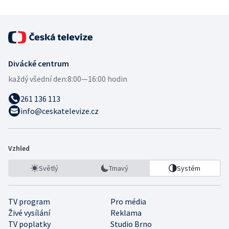
Divácké centrum
každý všední den:
8:00—16:00 hodin
261 136 113
info@ceskatelevize.cz
Vzhled
Světlý
Tmavý
Systém
TV program
Pro média
Živé vysílání
Reklama
TV poplatky
Studio Brno