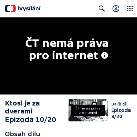
Close
Search
ČT nemá práva 
pro internet
Ktosi je za
Další díl
ČT nemá práva
dverami
Epizoda
pro internet
9/20
Epizoda 10/20
Obsah dílu