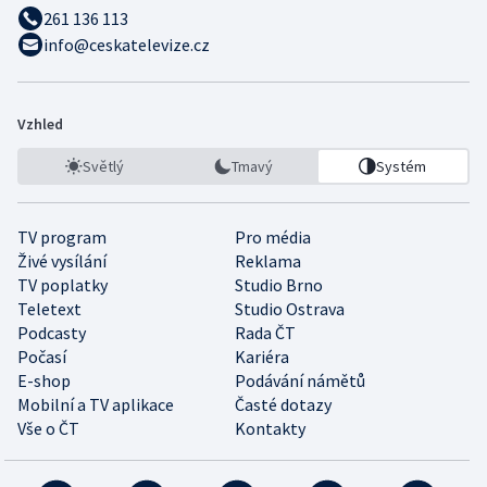
261 136 113
info@ceskatelevize.cz
Vzhled
Světlý
Tmavý
Systém
TV program
Pro média
Živé vysílání
Reklama
TV poplatky
Studio Brno
Teletext
Studio Ostrava
Podcasty
Rada ČT
Počasí
Kariéra
E-shop
Podávání námětů
Mobilní a TV aplikace
Časté dotazy
Vše o ČT
Kontakty