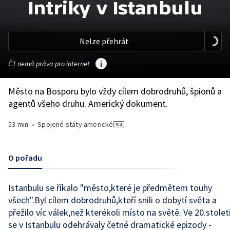
Intriky v Istanbulu
Nelze přehrát
ČT nemá práva pro internet
Město na Bosporu bylo vždy cílem dobrodruhů, špionů a
agentů všeho druhu. Americký dokument.
53 min
•
Spojené státy americké
O pořadu
Istanbulu se říkalo "město,které je předmětem touhy
všech".Byl cílem dobrodruhů,kteří snili o dobytí světa a
přežilo víc válek,než kterékoli místo na světě. Ve 20.stolet
se v Istanbulu odehrávaly četné dramatické epizody -