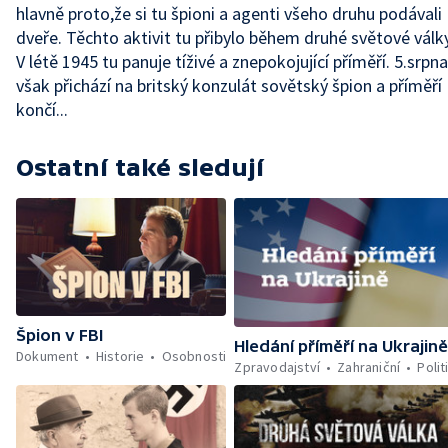
hlavně proto,že si tu špioni a agenti všeho druhu podávali
dveře. Těchto aktivit tu přibylo během druhé světové války
V létě 1945 tu panuje tíživé a znepokojující příměří. 5.srpna
však přichází na britský konzulát sovětský špion a příměří
končí...
Ostatní také sledují
Špion v FBI
Hledání příměří na Ukrajin
Dokument
Historie
Osobnosti
Zpravodajství
Zahraniční
Polit