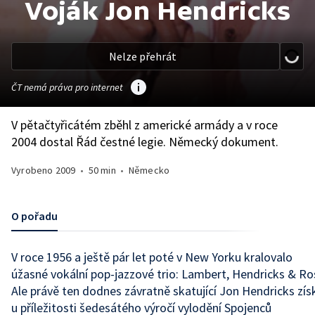
Voják Jon Hendricks
Nelze přehrát
ČT nemá práva pro internet
V pětačtyřicátém zběhl z americké armády a v roce
2004 dostal Řád čestné legie. Německý dokument.
Vyrobeno
2009
•
50 min
•
Německo
O pořadu
V roce 1956 a ještě pár let poté v New Yorku kralovalo
úžasné vokální pop-jazzové trio: Lambert, Hendricks & Ro
Ale právě ten dodnes závratně skatující Jon Hendricks zís
u příležitosti šedesátého výročí vylodění Spojenců