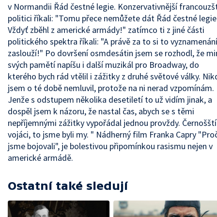
v Normandii Řád čestné legie. Konzervativnější francouzšt
politici říkali: "Tomu přece nemůžete dát Řád čestné legie
Vždyť zběhl z americké armády!" zatímco ti z jiné části
politického spektra říkali: "A právě za to si to vyznamenán
zaslouží!" Po dovršení osmdesátin jsem se rozhodl, že m
svých pamětí napíšu i další muzikál pro Broadway, do
kterého bych rád vtělil i zážitky z druhé světové války. Nik
jsem o té době nemluvil, protože na ni nerad vzpomínám.
Jenže s odstupem několika desetiletí to už vidím jinak, a
dospěl jsem k názoru, že nastal čas, abych se s těmi
nepříjemnými zážitky vypořádal jednou provždy. Černošští
vojáci, to jsme byli my. " Nádherný film Franka Capry "Pro
jsme bojovali", je bolestivou připomínkou rasismu nejen v
americké armádě.
Ostatní také sledují