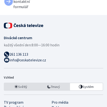
kontaktní
formulář
Divácké centrum
každý všední den:
8:00—16:00 hodin
261 136 113
info@ceskatelevize.cz
Vzhled
Světlý
Tmavý
Systém
TV program
Pro média