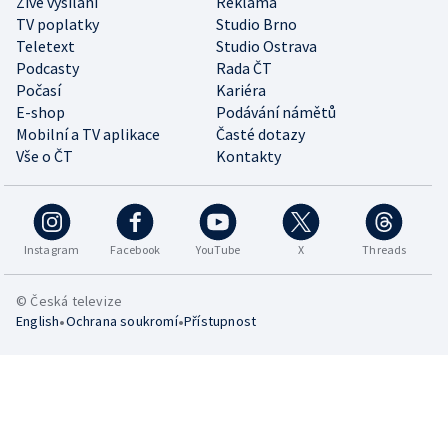
Živé vysílání
Reklama
TV poplatky
Studio Brno
Teletext
Studio Ostrava
Podcasty
Rada ČT
Počasí
Kariéra
E-shop
Podávání námětů
Mobilní a TV aplikace
Časté dotazy
Vše o ČT
Kontakty
Instagram
Facebook
YouTube
X
Threads
© Česká televize
•
•
English
Ochrana soukromí
Přístupnost