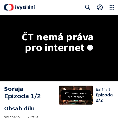
Close
Search
ČT nemá práva 
pro internet
Soraja
Další díl
ČT nemá práva
Epizoda 1/2
Epizoda
pro internet
2/2
Obsah dílu
Vyrobeno
•
Itálie,