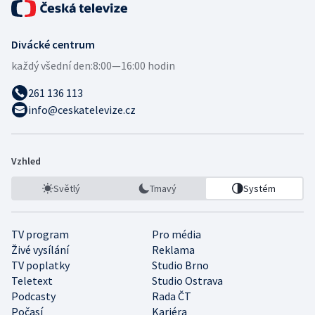
Divácké centrum
každý všední den:
8:00—16:00 hodin
261 136 113
info@ceskatelevize.cz
Vzhled
Světlý
Tmavý
Systém
TV program
Pro média
Živé vysílání
Reklama
TV poplatky
Studio Brno
Teletext
Studio Ostrava
Podcasty
Rada ČT
Počasí
Kariéra