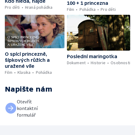
Kdo hledá, najde
100 + 1 princezna
Pro děti
Hraná pohádka
Film
Pohádka
Pro děti
O spící princezně,
Poslední maringotka
šípkových růžích a
Dokument
Historie
Osobnosti
uražené víle
Film
Klasika
Pohádka
Napište nám
Otevřít
kontaktní
formulář