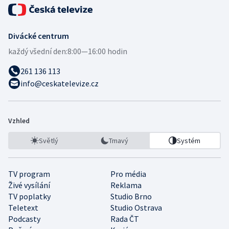
Divácké centrum
každý všední den:
8:00—16:00 hodin
261 136 113
info@ceskatelevize.cz
Vzhled
Světlý
Tmavý
Systém
TV program
Pro média
Živé vysílání
Reklama
TV poplatky
Studio Brno
Teletext
Studio Ostrava
Podcasty
Rada ČT