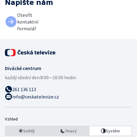
Napište nám
Otevřít
kontaktní
formulář
Divácké centrum
každý všední den:
8:00—16:00 hodin
261 136 113
info@ceskatelevize.cz
Vzhled
Světlý
Tmavý
Systém