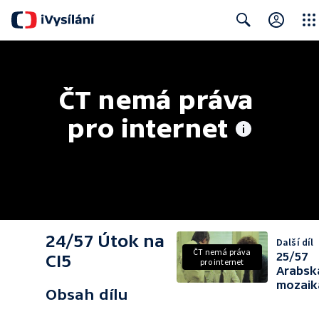
Close
Search
ČT nemá práva 
pro internet
24/57 Útok na
Další díl
ČT nemá práva
25/57
CI5
pro internet
Arabsk
mozaik
Obsah dílu