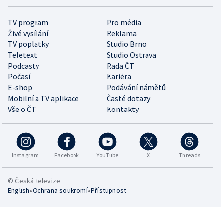
TV program
Pro média
Živé vysílání
Reklama
TV poplatky
Studio Brno
Teletext
Studio Ostrava
Podcasty
Rada ČT
Počasí
Kariéra
E-shop
Podávání námětů
Mobilní a TV aplikace
Časté dotazy
Vše o ČT
Kontakty
Instagram
Facebook
YouTube
X
Threads
© Česká televize
•
•
English
Ochrana soukromí
Přístupnost