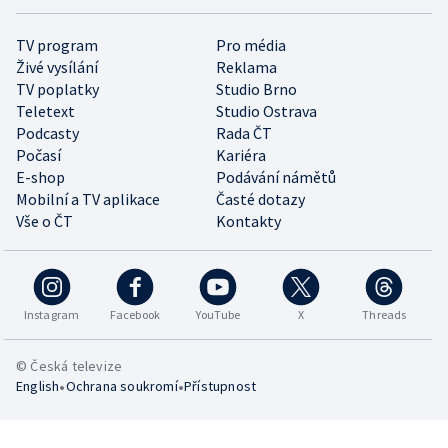
TV program
Pro média
Živé vysílání
Reklama
TV poplatky
Studio Brno
Teletext
Studio Ostrava
Podcasty
Rada ČT
Počasí
Kariéra
E-shop
Podávání námětů
Mobilní a TV aplikace
Časté dotazy
Vše o ČT
Kontakty
Instagram
Facebook
YouTube
X
Threads
© Česká televize
•
•
English
Ochrana soukromí
Přístupnost