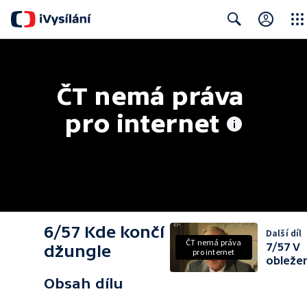
Close
Search
ČT nemá práva 
pro internet
6/57 Kde končí
Další díl
ČT nemá práva
7/57 V
džungle
pro internet
obležen
Obsah dílu