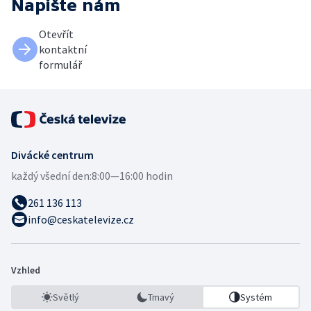
Napište nám
Otevřít
kontaktní
formulář
Divácké centrum
každý všední den:
8:00—16:00 hodin
261 136 113
info@ceskatelevize.cz
Vzhled
Světlý
Tmavý
Systém