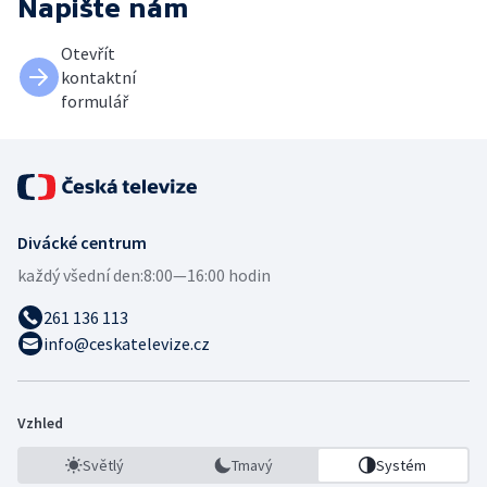
Napište nám
Otevřít
kontaktní
formulář
Divácké centrum
každý všední den:
8:00—16:00 hodin
261 136 113
info@ceskatelevize.cz
Vzhled
Světlý
Tmavý
Systém