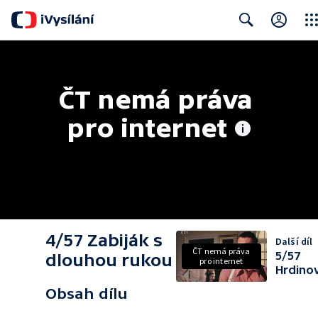
Clos
Search
ČT nemá práva 
pro internet
4/57 Zabiják s
Další díl
ČT nemá práva
5/57
dlouhou rukou
pro internet
Hrdino
Obsah dílu