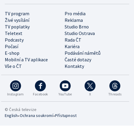
TV program
Pro média
Živé vysílání
Reklama
TV poplatky
Studio Brno
Teletext
Studio Ostrava
Podcasty
Rada ČT
Počasí
Kariéra
E-shop
Podávání námětů
Mobilní a TV aplikace
Časté dotazy
Vše o ČT
Kontakty
Instagram
Facebook
YouTube
X
Threads
© Česká televize
•
•
English
Ochrana soukromí
Přístupnost