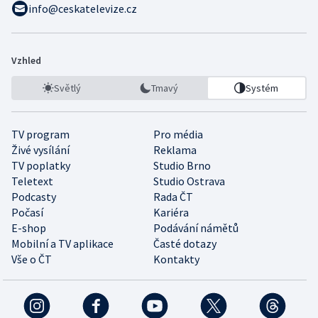
info@ceskatelevize.cz
Vzhled
Světlý
Tmavý
Systém
TV program
Pro média
Živé vysílání
Reklama
TV poplatky
Studio Brno
Teletext
Studio Ostrava
Podcasty
Rada ČT
Počasí
Kariéra
E-shop
Podávání námětů
Mobilní a TV aplikace
Časté dotazy
Vše o ČT
Kontakty