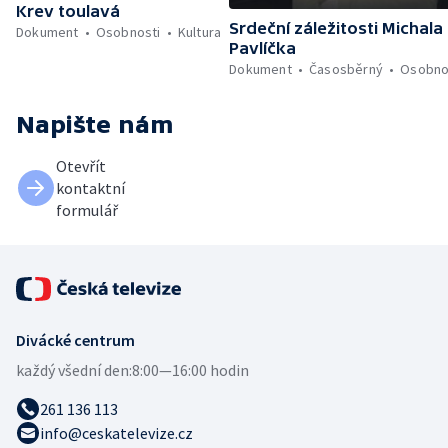
Krev toulavá
Srdeční záležitosti Michala
Dokument
Osobnosti
Kultura
Pavlíčka
Dokument
Časosběrný
Osobno
Napište nám
Otevřít
kontaktní
formulář
Divácké centrum
každý všední den:
8:00—16:00 hodin
261 136 113
info@ceskatelevize.cz