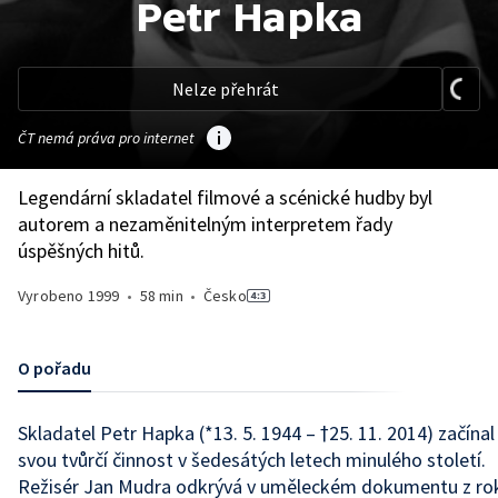
Petr Hapka
Nelze přehrát
ČT nemá práva pro internet
Legendární skladatel filmové a scénické hudby byl
autorem a nezaměnitelným interpretem řady
úspěšných hitů.
Vyrobeno
1999
•
58 min
•
Česko
O pořadu
Skladatel Petr Hapka (*13. 5. 1944 – †25. 11. 2014) začínal
svou tvůrčí činnost v šedesátých letech minulého století.
Režisér Jan Mudra odkrývá v uměleckém dokumentu z ro