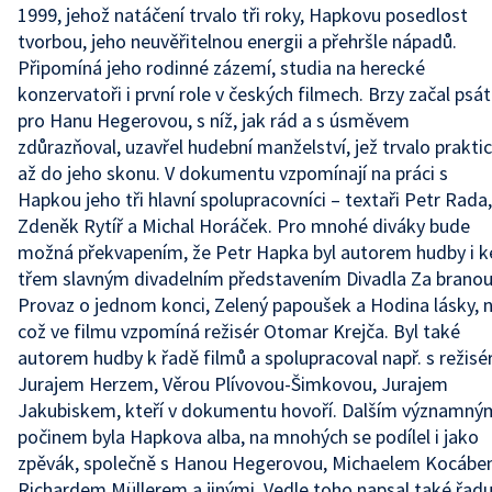
1999, jehož natáčení trvalo tři roky, Hapkovu posedlost
tvorbou, jeho neuvěřitelnou energii a přehršle nápadů.
Připomíná jeho rodinné zázemí, studia na herecké
konzervatoři i první role v českých filmech. Brzy začal psát
pro Hanu Hegerovou, s níž, jak rád a s úsměvem
zdůrazňoval, uzavřel hudební manželství, jež trvalo prakti
až do jeho skonu. V dokumentu vzpomínají na práci s
Hapkou jeho tři hlavní spolupracovníci – textaři Petr Rada,
Zdeněk Rytíř a Michal Horáček. Pro mnohé diváky bude
možná překvapením, že Petr Hapka byl autorem hudby i k
třem slavným divadelním představením Divadla Za branou
Provaz o jednom konci, Zelený papoušek a Hodina lásky, 
což ve filmu vzpomíná režisér Otomar Krejča. Byl také
autorem hudby k řadě filmů a spolupracoval např. s režisé
Jurajem Herzem, Věrou Plívovou-Šimkovou, Jurajem
Jakubiskem, kteří v dokumentu hovoří. Dalším významný
počinem byla Hapkova alba, na mnohých se podílel i jako
zpěvák, společně s Hanou Hegerovou, Michaelem Kocábe
Richardem Müllerem a jinými. Vedle toho napsal také řad