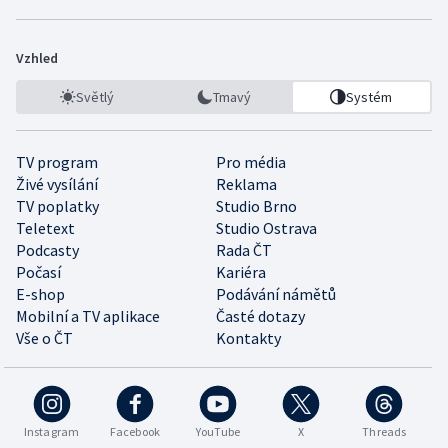
Vzhled
Světlý
Tmavý
Systém
TV program
Pro média
Živé vysílání
Reklama
TV poplatky
Studio Brno
Teletext
Studio Ostrava
Podcasty
Rada ČT
Počasí
Kariéra
E-shop
Podávání námětů
Mobilní a TV aplikace
Časté dotazy
Vše o ČT
Kontakty
Instagram
Facebook
YouTube
X
Threads