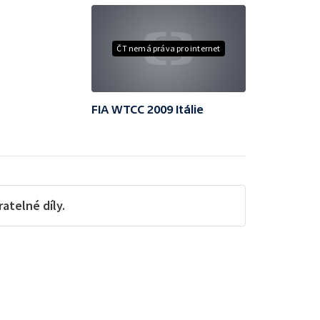
ČT nemá práva pro internet
FIA WTCC 2009 Itálie
telné díly.