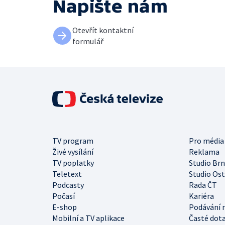
Napište nám
Otevřít kontaktní
formulář
TV program
Pro média
Živé vysílání
Reklama
TV poplatky
Studio Br
Teletext
Studio Os
Podcasty
Rada ČT
Počasí
Kariéra
E-shop
Podávání 
Mobilní a TV aplikace
Časté dot