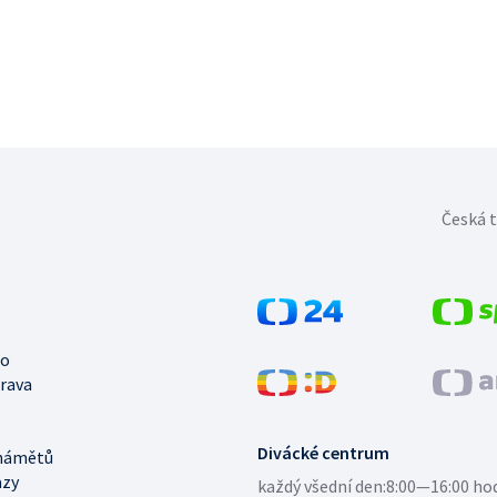
Česká t
no
trava
Divácké centrum
námětů
azy
každý všední den:
8:00—16:00 ho