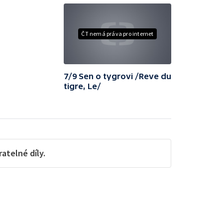
ČT nemá práva pro internet
7/9 Sen o tygrovi /Reve du
tigre, Le/
telné díly.