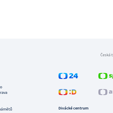
Česká t
no
trava
Divácké centrum
námětů