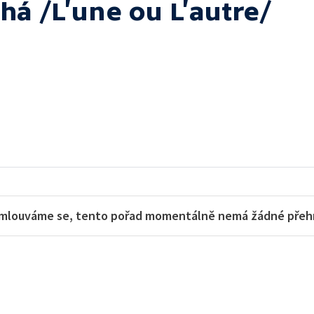
há /L’une ou L’autre/
mlouváme se, tento pořad momentálně nemá žádné přehra