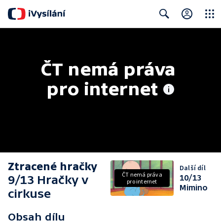
Close
Search
ČT nemá práva 
pro internet
Ztracené hračky
Další díl
ČT nemá práva
9/13 Hračky v
10/13
pro internet
Mimino
cirkuse
Obsah dílu