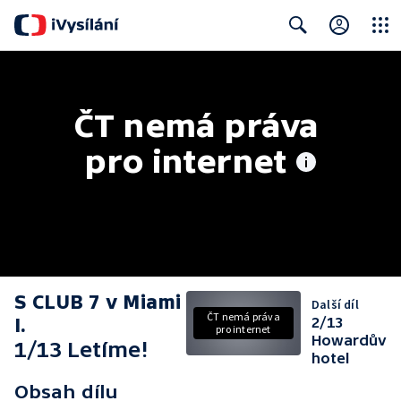
Close
Search
ČT nemá práva 
pro internet
S CLUB 7 v Miami
Další díl
ČT nemá práva
I.
2/13
pro internet
Howardův
1/13 Letíme!
hotel
Obsah dílu