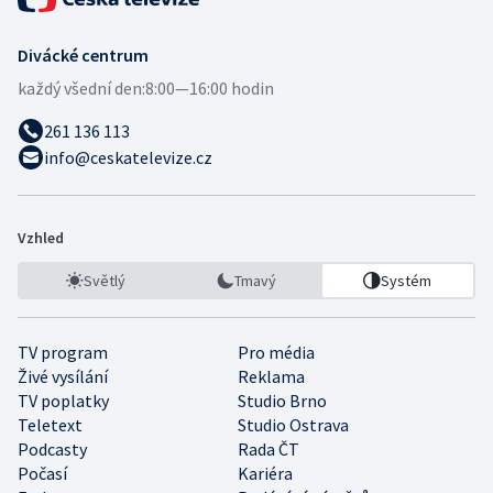
Divácké centrum
každý všední den:
8:00—16:00 hodin
261 136 113
info@ceskatelevize.cz
Vzhled
Světlý
Tmavý
Systém
TV program
Pro média
Živé vysílání
Reklama
TV poplatky
Studio Brno
Teletext
Studio Ostrava
Podcasty
Rada ČT
Počasí
Kariéra