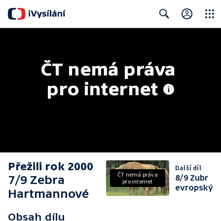
Close
Search
ČT nemá práva 
pro internet
Přežili rok 2000
Další díl
ČT nemá práva
7/9 Zebra
8/9 Zubr
pro internet
evropský
Hartmannové
Obsah dílu