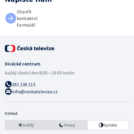
Otevřít
kontaktní
formulář
Divácké centrum
každý všední den:
8:00—16:00 hodin
261 136 113
info@ceskatelevize.cz
Vzhled
Světlý
Tmavý
Systém