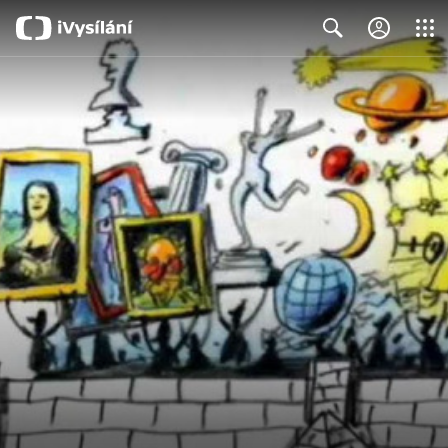
Close
Search