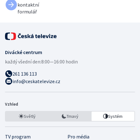
kontaktní
formulář
Divácké centrum
každý všední den:
8:00—16:00 hodin
261 136 113
info@ceskatelevize.cz
Vzhled
Světlý
Tmavý
Systém
TV program
Pro média