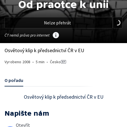
Od praotce k unii
Nelze přehrát
ČT nemá práva pro internet
Osvětový klip k předsednictví ČR v EU
Vyrobeno
2008
•
5 min
•
Česko
O pořadu
Osvětový klip k předsednictví ČR v EU
Napište nám
Otevřít