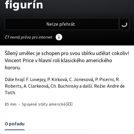
figurín
Nelze přehrát
ČT nemá práva pro internet
Šílený umělec je schopen pro svou sbírku udělat cokoliv!
Vincent Price v hlavní roli klasického amerického
hororu.
Dále hrají: F. Lovejoy, P. Kirková, C. Jonesová, P. Picerni, R.
Roberts, A. Clarkeová, Ch. Buchinsky a další. Režie: Andre de
Toth.
85 min
•
Spojené státy americké
O pořadu