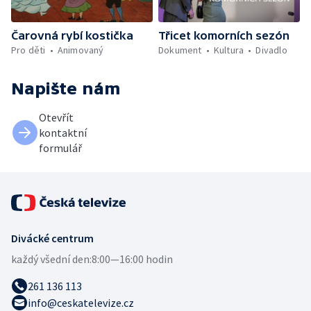
Čarovná rybí kostička
Třicet komorních sezón
Pro děti
Animovaný
Dokument
Kultura
Divadlo
Napište nám
Otevřít
kontaktní
formulář
Divácké centrum
každý všední den:
8:00—16:00 hodin
261 136 113
info@ceskatelevize.cz