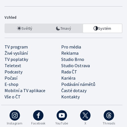
Vzhled
Světlý
Tmavý
Systém
TV program
Pro média
Živé vysílání
Reklama
TV poplatky
Studio Brno
Teletext
Studio Ostrava
Podcasty
Rada ČT
Počasí
Kariéra
E-shop
Podávání námětů
Mobilní a TV aplikace
Časté dotazy
Vše o ČT
Kontakty
Instagram
Facebook
YouTube
X
Threads