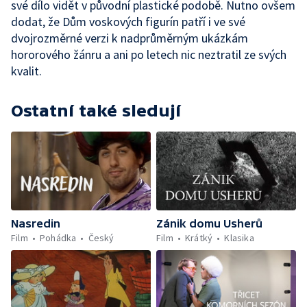
své dílo vidět v původní plastické podobě. Nutno ovšem
dodat, že Dům voskových figurín patří i ve své
dvojrozměrné verzi k nadprůměrným ukázkám
hororového žánru a ani po letech nic neztratil ze svých
kvalit.
Ostatní také sledují
Nasredin
Zánik domu Usherů
Film
Pohádka
Český
Film
Krátký
Klasika