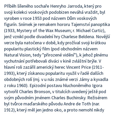
Příběh šíleného sochaře Henryho Jarroda, který pro
svoji kolekci voskových podobizen neváhá vraždit, byl
vyroben v roce 1953 pod názvem Dům voskových
figurín. Snímek je remakem hororu Tajemství panoptika
(1933, Mystery of the Wax Museum; r. Michael Curtiz),
jenž vznikl podle divadelní hry Charlese Beldena. Novější
verze byla natočena v době, kdy prožíval svoji krátkou
popularitu plastický film (pod obchodním názvem
Natural Vision, tedy "přirozené vidění"), k jehož plnému
vychutnání potřebovali diváci v kině zvláštní brýle. V
hlavní roli zazářil americký herec Vincent Price (1911-
1993), který získanou popularitu využil v řadě dalších
obdobných rolí (mj. v u nás známé verzi Jámy a kyvadla
z roku 1960). Epizodní postavu hluchoněmého Igora
vytvořil Charles Bronson, v titulcích uvedený ještě pod
svým původním jménem Charles Buchinsky. Režisérem
byl tvůrce maďarského původu Andre de Toth (nar.
1912), který měl jen jedno oko, a proto nemohl nikdy