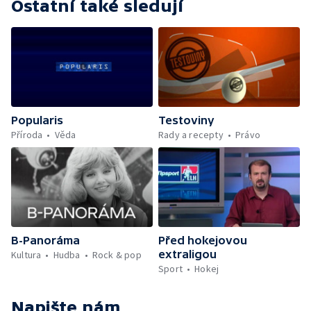
Ostatní také sledují
Popularis
Testoviny
Příroda
Věda
Rady a recepty
Právo
B-Panoráma
Před hokejovou
extraligou
Kultura
Hudba
Rock & pop
Sport
Hokej
Napište nám