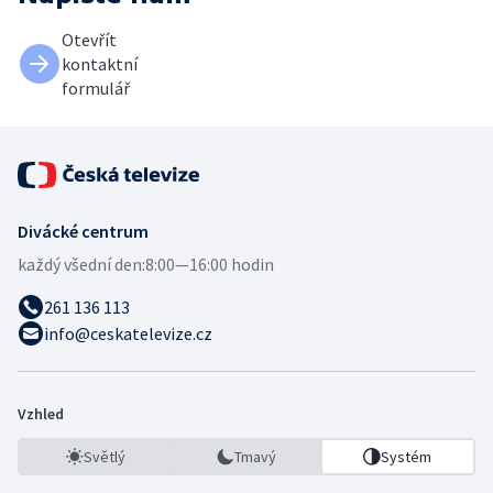
Otevřít
kontaktní
formulář
Divácké centrum
každý všední den:
8:00—16:00 hodin
261 136 113
info@ceskatelevize.cz
Vzhled
Světlý
Tmavý
Systém