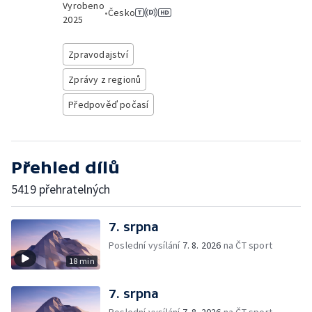
Vyrobeno
•
Česko
2025
Zpravodajství
Zprávy z regionů
Předpověď počasí
Přehled dílů
5419 přehratelných
7. srpna
Poslední vysílání
7. 8. 2026
na ČT sport
18 min
7. srpna