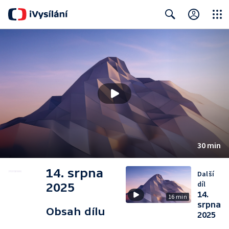
Close
Search
30 min
14. srpna
Další
díl
2025
14.
16 min
srpna
Obsah dílu
2025