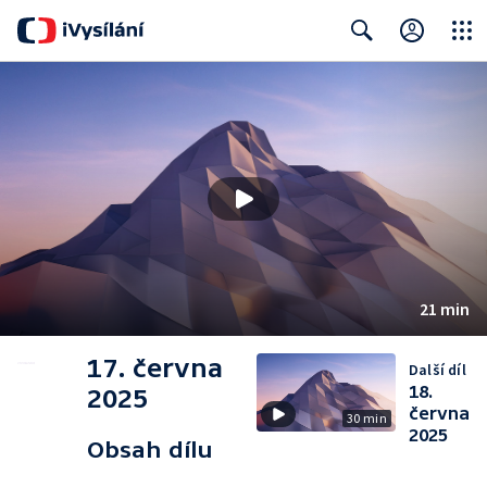
Close
Search
21 min
17. června
Další díl
18.
2025
června
30 min
2025
Obsah dílu