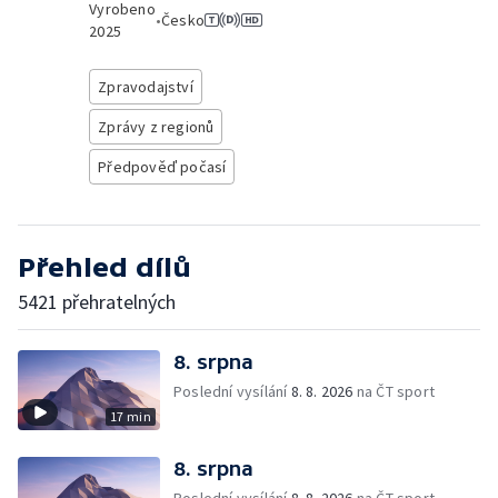
Vyrobeno
•
Česko
2025
Zpravodajství
Zprávy z regionů
Předpověď počasí
Přehled dílů
5421 přehratelných
8. srpna
Poslední vysílání
8. 8. 2026
na ČT sport
17 min
8. srpna