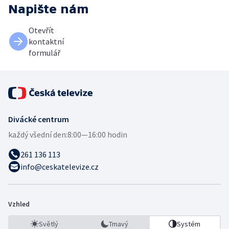
Napište nám
Otevřít
kontaktní
formulář
Divácké centrum
každý všední den:
8:00—16:00 hodin
261 136 113
info@ceskatelevize.cz
Vzhled
Světlý
Tmavý
Systém