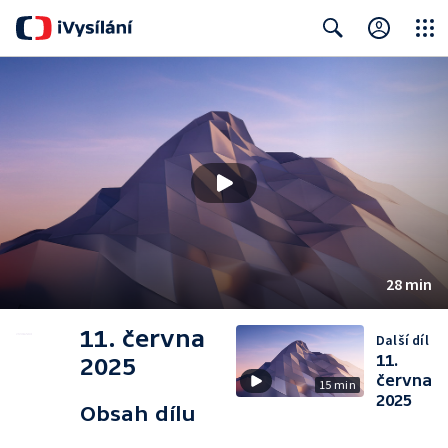
Close
Search
28 min
11. června
Další díl
11.
2025
června
15 min
2025
Obsah dílu