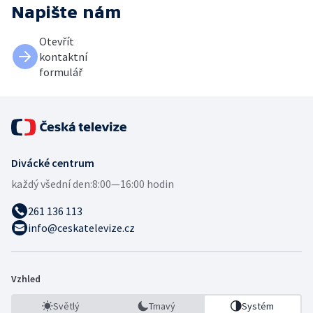
Napište nám
Otevřít
kontaktní
formulář
Divácké centrum
každý všední den:
8:00—16:00 hodin
261 136 113
info@ceskatelevize.cz
Vzhled
Světlý
Tmavý
Systém