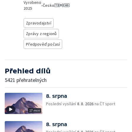
Vyrobeno
•
Česko
2025
Zpravodajství
Zprávy z regionů
Předpověď počasí
Přehled dílů
5421 přehratelných
8. srpna
Poslední vysílání
8. 8. 2026
na ČT sport
17 min
8. srpna